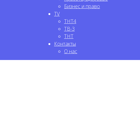
Бизнес и право
TV
ТНТ4
ТВ-3
ТНТ
Контакты
О нас