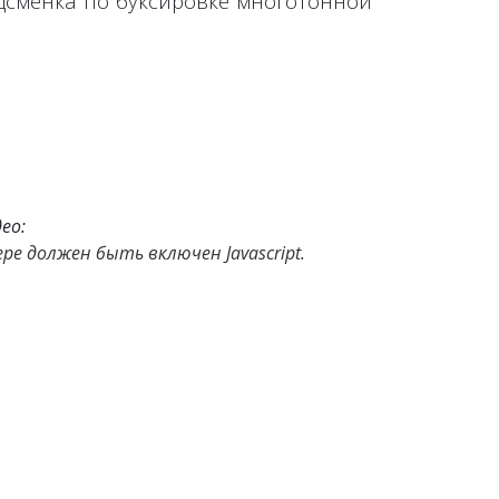
дсменка по буксировке многотонной
ео:
е должен быть включен Javascript.