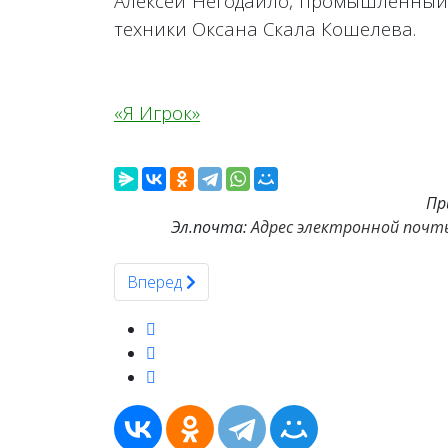
Алексей Негодайло, промышленный 
техники Оксана Скала Кошелева.
«Я Игрок»
Пр
Эл.почта:
Адрес электронной почты
Следующий: Дима Билан стал главным на 
Вперед