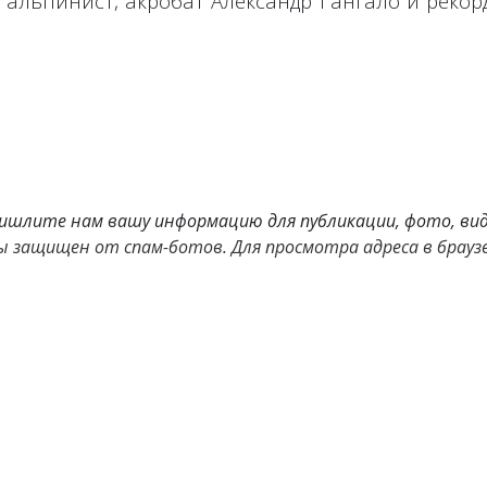
альпинист, акробат Александр Гангало и рекор
ишлите нам вашу информацию для публикации, фото, вид
 защищен от спам-ботов. Для просмотра адреса в браузер
«Новой Фабрике звезд» на ТНТ