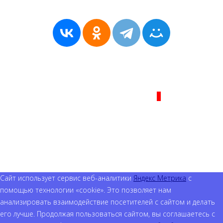
Политика сайта - Политика конфиденциальности!
ВОЗРАСТНАЯ КАТЕГОРИЯ САЙТА:
16+
© (2019) 2024 «Я Игрок» — Российский общественно-
политический журнал! Все права защищены!
Российское интернет-СМИ
Сайт использует сервис веб-аналитики
Яндекс Метрика
с
помощью технологии «cookie». Это позволяет нам
анализировать взаимодействие посетителей с сайтом и делать
его лучше. Продолжая пользоваться сайтом, вы соглашаетесь с