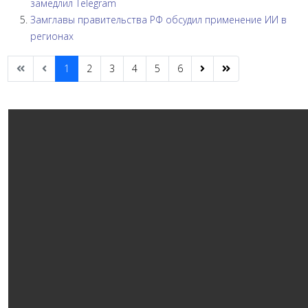
замедлил Telegram
Замглавы правительства РФ обсудил применение ИИ в
регионах
1
2
3
4
5
6