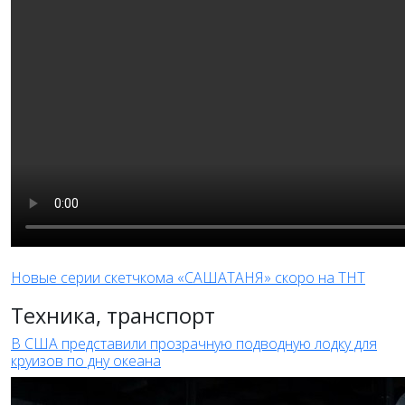
Новые серии скетчкома «САШАТАНЯ» скоро на ТНТ
Техника, транспорт
В США представили прозрачную подводную лодку для
круизов по дну океана