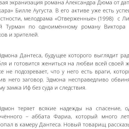
овая экранизация романа Александра Дюма от да
ара» Билле Аугуста. В его активе уже есть усп
астности, мелодрама «Отверженные» (1998) с Л
 Турман по одноимённому роману Виктора 
ов и зрителей.
дмона Дантеса, будущее которого выглядит рад
бля и готовится жениться на любви всей своей ж
е не подозревает, что у него есть враги, котор
ив него заговор. Эдмона несправедливо обвин
 замка Иф без суда и следствия.
Эдмон теряет всякие надежды на спасение, о
лючённого – аббата Фариа, который много ле
попал в камеру Дантеса. Новый товарищ рассказ