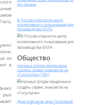
подводную лодку для круизов по
тского
дну океана
ешные
иамом
В России откроется центр
Гюго,
коллективного пользования для
производства БПЛА
ужно:
изни,
Общество
ые из
яют в
Наталья Штурм предложила
создать сервис знакомств на
«Госуслугах» (18+)
днако
т рыл
ывает
Дени Байсаров: внук Пугачёвой,