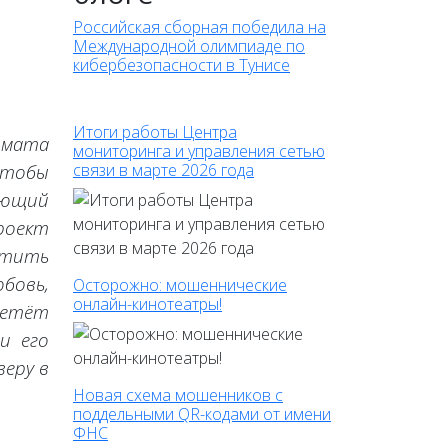
Российская сборная победила на
Международной олимпиаде по
кибербезопасности в Тунисе
Итоги работы Центра
рмата
мониторинга и управления сетью
чтобы
связи в марте 2026 года
ающий
роект
стить
бовь,
Осторожно: мошеннические
онлайн-кинотеатры!
летёт
и его
веру в
Новая схема мошенников с
поддельными QR-кодами от имени
ФНС