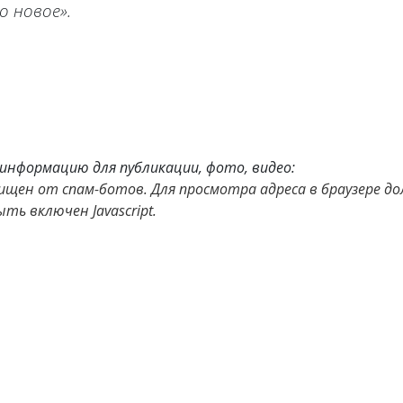
о новое».
нформацию для публикации, фото, видео:
щен от спам-ботов. Для просмотра адреса в браузере д
ыть включен Javascript.
янов рассказал о том, как заставил Никиту Михалкова пе
решает уйти от мужа в детективном мини-сериале «Омут»