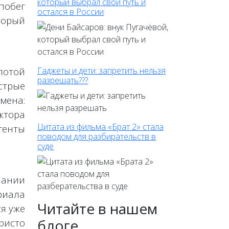
который выбрал свой путь и
 побег
остался в России
торый
лотой
Гаджеты и дети: запретить нельзя
разрешать???
стрые
рмена:
ктора
Цитата из фильма «Брат 2» стала
генты
поводом для разбирательств в
суде
пании
риала
Читайте в нашем
я уже
блоге
ристо