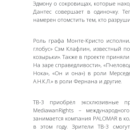
Эдмону о сокровищах, которые наход
Дантес совершает в одиночку. Те
намерен отомстить тем, кто разруши
Роль графа Монте-Кристо исполни
глобус» Сэм Клафлин, известный п
козырьки». Также в проекте приняли
На заре справедливости», «Пчелово
Нока», «Он и она») в роли Мерсед
А.Н.К.Л.» в роли Фернана и другие.
ТВ-3 приобрёл эксклюзивные 
MediawanRights – международног
занимается компания PALOMAR в ко
в этом году. Зрители ТВ-3 смог