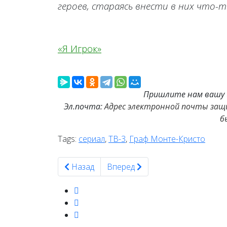
героев, стараясь внести в них что-т
«Я Игрок»
Пришлите нам вашу и
Эл.почта:
Адрес электронной почты защи
б
Tags:
сериал
,
ТВ-3
,
Граф Монте-Кристо
Предыдущий: В эфире «Шоу Воли» Юрий Сто
Следующий: Ксения Роменкова 
Назад
Вперед