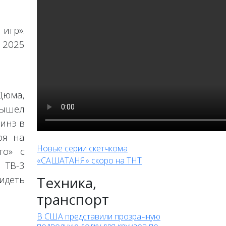
игр».
 2025
Дюма,
вышел
Нинэ в
оя на
Новые серии скетчкома
то» с
«САШАТАНЯ» скоро на ТНТ
 ТВ-3
идеть
Техника,
транспорт
В США представили прозрачную