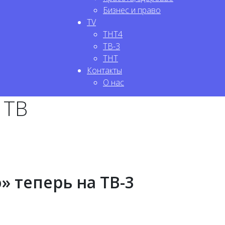
Бизнес и право
TV
ТНТ4
ТВ-3
ТНТ
Контакты
О нас
 ТВ
» теперь на ТВ-3