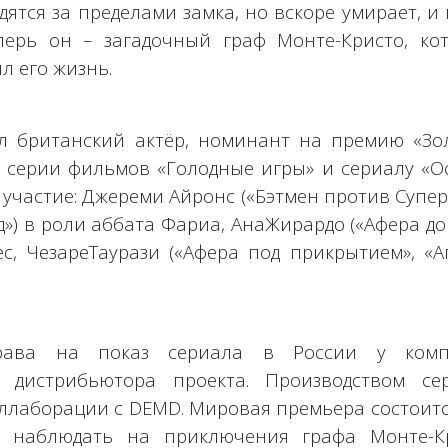
ятся за пределами замка, но вскоре умирает, и
перь он – загадочный граф Монте-Кристо, ко
л его жизнь.
л британский актёр, номинант на премию «Зо
о серии фильмов «Голодные игры» и сериалу «О
 участие: Джереми Айронс («Бэтмен против Супе
д») в роли аббата Фариа, АнаЖирардо («Афера до
ес, ЧезареТаурази («Афера под прикрытием», «А
права на показ сериала в России у ком
о дистрибьютора проекта. Производством се
ллаборации с DEMD. Мировая премьера состоитс
ут наблюдать на приключения графа Монте-К