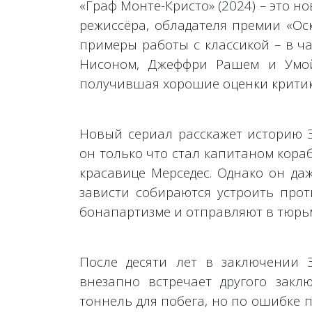
«Граф Монте-Кристо» (2024) – это н
режиссёра, обладателя премии «Оск
примеры работы с классикой – в ч
Нисоном, Джеффри Рашем и Умой
получившая хорошие оценки критик
Новый сериал расскажет историю Э
он только что стал капитаном кора
красавице Мерседес. Однако он даж
зависти собираются устроить прот
бонапартизме и отправляют в тюрьму
После десяти лет в заключении 
внезапно встречает другого зак
тоннель для побега, но по ошибке 