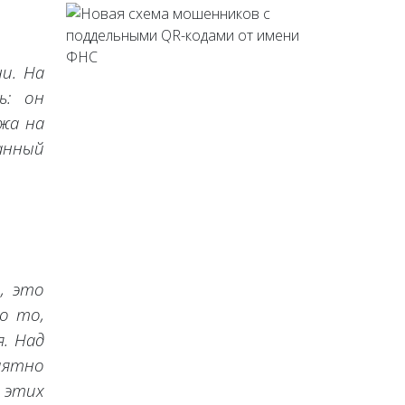
и. На
ь: он
жа на
данный
, это
о то,
. Над
иятно
 этих