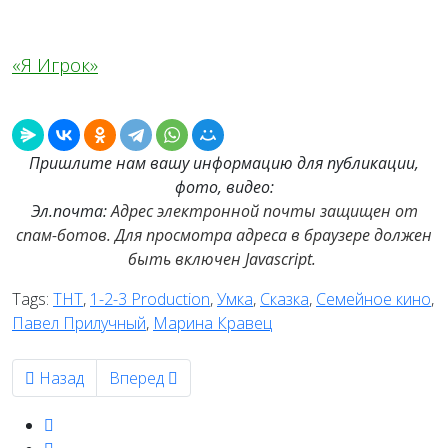
«Я Игрок»
Пришлите нам вашу информацию для публикации,
фото, видео:
Эл.почта:
Адрес электронной почты защищен от
спам-ботов. Для просмотра адреса в браузере должен
быть включен Javascript.
Tags:
ТНТ
,
1-2-3 Production
,
Умка
,
Сказка
,
Семейное кино
,
Павел Прилучный
,
Марина Кравец
Предыдущий: На ТНТ стартовали съемки третьего сезо
Следующий: ТНТ готовит к показу премьеру
Назад
Вперед