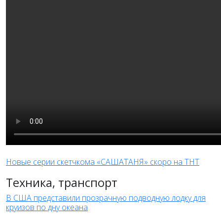
Новые серии скетчкома «САШАТАНЯ» скоро на ТНТ
Техника, транспорт
В США представили прозрачную подводную лодку для
круизов по дну океана