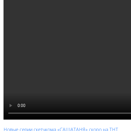
Новые серии скетчкома «САШАТАНЯ» скоро на ТНТ