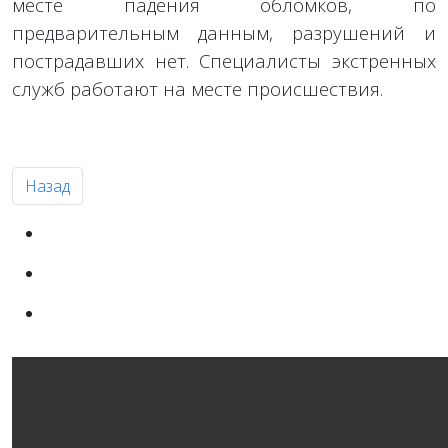
месте падения обломков, по
предварительным данным, разрушений и
пострадавших нет. Специалисты экстренных
служб работают на месте происшествия.
Предыдущий: На Россию наступает «Рикса»
Назад